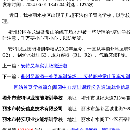
发布时间：2024-06-01 13:47:04
浏览：
1275
次
近日，我校丽水校区出现了几起不法份子冒充学校，以学校的
理。
衢州校区在龙游及常山的练车场地也被一些所谓的“培训学校
时注意，千万要小心再小心，以防受骗。
安特职业技能培训学校从2012年至今，一直从事衢州地区特种
G2）、锅炉水处理G3，压力容器（R1、R2）、气瓶充装P
上一篇：
安特叉车实训场搬迁啦
下一篇：
衢州又新添一处叉车训练场-----安特职校常山叉车实
网站首页
|
学校简介
|
新闻中心
|
培训课程
|
公告通知
|
就业信息
衢州市安特职业技能培训学校
地址：衢州市世纪大道713号(衢州市
丽水市特安信息技术有限公司
地址：丽水市莲都区城北街368号(
丽水市特安职业技能培训学校
地址：丽水市水阁工业区石亭路9号 电