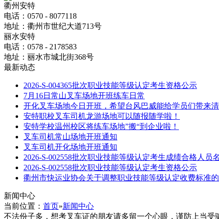
衢州安特
电话：0570 - 8077118
地址：衢州市世纪大道713号
丽水安特
电话：0578 - 2178583
地址：丽水市城北街368号
最新动态
2026-S-004365批次职业技能等级认定考生资格公示
7月16日常山叉车场地开班练车日常
开化叉车场地今日开班，希望台风巴威能给学员们带来清
安特职校叉车司机龙游场地可以随报随学啦！
安特学校温州校区将练车场地”搬“到企业啦！
叉车司机常山场地开班通知
叉车司机开化场地开班通知
2026-S-002558批次职业技能等级认定考生成绩合格人员
2026-S-002558批次职业技能等级认定考生资格公示
衢州市快运业协会关于调整职业技能等级认定收费标准的
新闻中心
当前位置：
首页
»
新闻中心
不法份子多，想考叉车证的朋友请多留一个心眼，谨防上当受