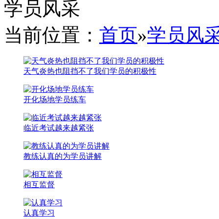
学员风采
当前位置：
首页
»
学员风
天气炎热也阻挡不了我们学员的积极性
开化场地学员练车
临近考试越来越紧张
教练认真的为学员讲解
相互监督
认真学习